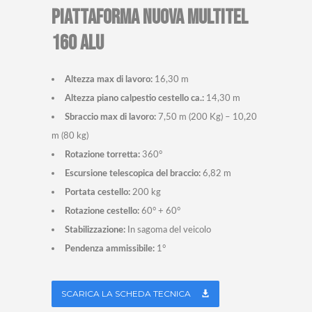
PIATTAFORMA NUOVA MULTITEL
160 ALU
Altezza max di lavoro:
16,30 m
Altezza piano calpestio cestello ca.:
14,30 m
Sbraccio max di lavoro:
7,50 m (200 Kg) – 10,20
m (80 kg)
Rotazione torretta:
360°
Escursione telescopica del braccio:
6,82 m
Portata cestello:
200 kg
Rotazione cestello:
60° + 60°
Stabilizzazione:
In sagoma del veicolo
Pendenza ammissibile:
1°
SCARICA LA SCHEDA TECNICA