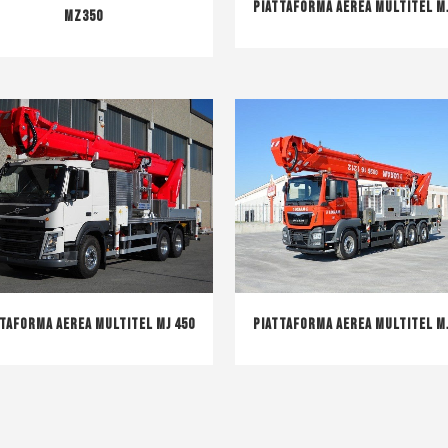
PIATTAFORMA AEREA MULTITEL M
MZ350
TAFORMA AEREA MULTITEL MJ 450
PIATTAFORMA AEREA MULTITEL M