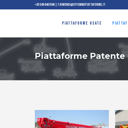
+39 349 8407646
|
f.rimondi@effemmepiattaforme.it
PIATTAFORME USATE
PIATTA
Piattaforme Patente