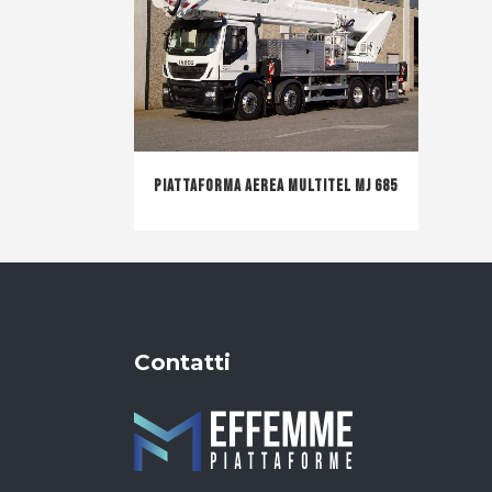
PIATTAFORMA AEREA MULTITEL MJ 685
Contatti