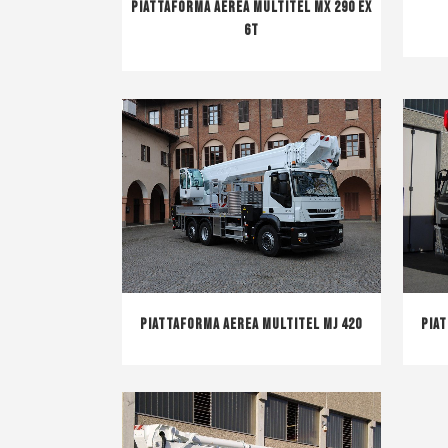
PIATTAFORMA AEREA MULTITEL MX 290 EX
6T
PIATTAFORMA AEREA MULTITEL MJ 420
PIAT