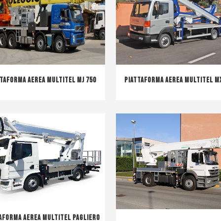
TAFORMA AEREA MULTITEL MJ 750
PIATTAFORMA AEREA MULTITEL M
AFORMA AEREA MULTITEL PAGLIERO