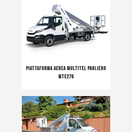
PIATTAFORMA AEREA MULTITEL PAGLIERO
MTE270