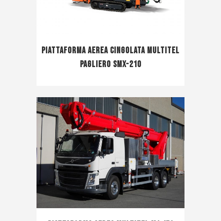
PIATTAFORMA AEREA CINGOLATA MULTITEL
PAGLIERO SMX-210