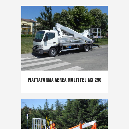
PIATTAFORMA AEREA MULTITEL MX 290