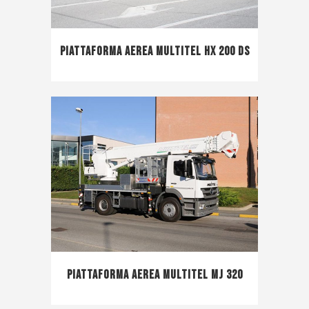
PIATTAFORMA AEREA MULTITEL HX 200 DS
PIATTAFORMA AEREA MULTITEL MJ 320