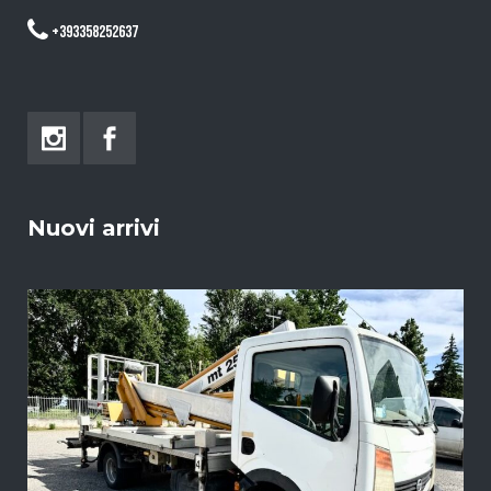
+393358252637
Nuovi arrivi