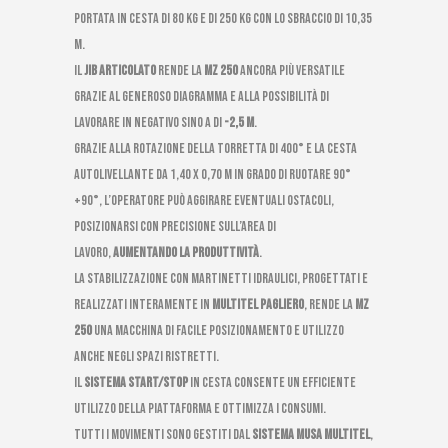
portata in cesta di 80 kg e di 250 kg con lo sbraccio di 10,35
m.
Il
jib articolato
rende la
MZ 250
ancora più versatile
grazie al generoso diagramma e alla possibilità di
lavorare in negativo sino a di
-2,5 m
.
Grazie alla rotazione della torretta di 400° e la cesta
autolivellante da 1,40 x 0,70 m in grado di ruotare 90°
+90°, l’operatore può aggirare eventuali ostacoli,
posizionarsi con precisione sull’area di
lavoro,
aumentando la produttività
.
La stabilizzazione con martinetti idraulici, progettati e
realizzati interamente in
Multitel Pagliero
, rende la
MZ
250
una macchina di facile posizionamento e utilizzo
anche negli spazi ristretti.
Il
sistema start/stop
in cesta consente un efficiente
utilizzo della piattaforma e ottimizza i consumi.
Tutti i movimenti sono gestiti dal
sistema MUSA Multitel
,