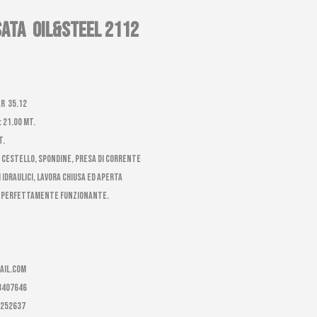
ATA OIL&STEEL 2112
r 35.12
 21.00 mt.
t.
 CESTELLO, SPONDINE, PRESA DI CORRENTE
 IDRAULICI, LAVORA CHIUSA ED APERTA
E PERFETTAMENTE FUNZIONANTE.
ail.com
-8407646
8252637