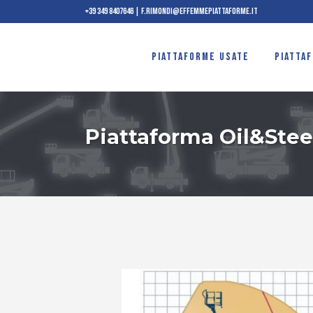
+39 349 8407646
|
f.rimondi@effemmepiattaforme.it
PIATTAFORME USATE
PIATTA
Piattaforma Oil&Steel