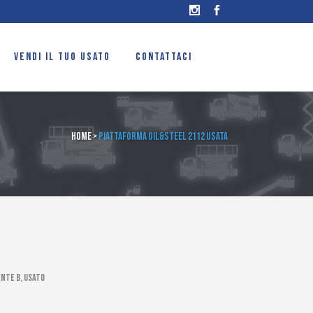
VENDI IL TUO USATO
CONTATTACI
Home
>
Piattaforma Oil&Steel 2112 usata
nte B, Usato