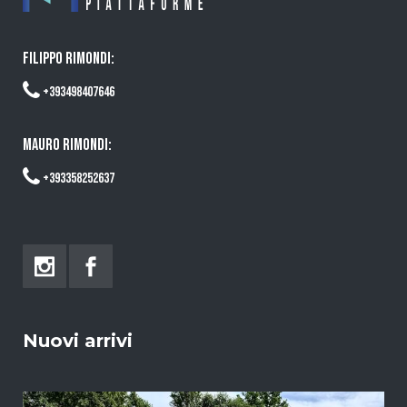
FILIPPO RIMONDI:
+393498407646
MAURO RIMONDI:
+393358252637
Nuovi arrivi