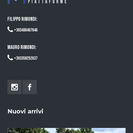
FILIPPO RIMONDI:
+393498407646
MAURO RIMONDI:
+393358252637
Nuovi arrivi