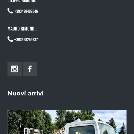
FILIPPO RIMONDI:
+393498407646
MAURO RIMONDI:
+393358252637
Nuovi arrivi