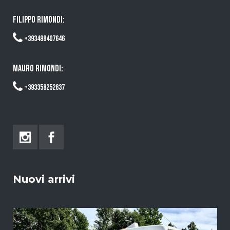
FILIPPO RIMONDI:
+393498407646
MAURO RIMONDI:
+393358252637
Nuovi arrivi