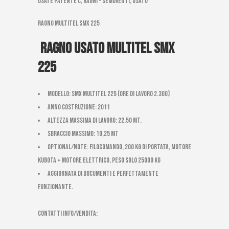
usate patente C, Ragni - Semoventi, Usato
ragno multitel smx 225
Ragno usato Multitel SMX
225
Modello: SMX MULTITEL 225 (ore di lavoro 2.300)
Anno costruzione: 2011
Altezza massima di Lavoro: 22,50 mt.
Sbraccio massimo: 10,25 mt
Optional/Note: filocomando, 200 kg di portata, motore
kubota + motore elettrico, peso solo 25000 kg
AGGIORNATA DI DOCUMENTI E PERFETTAMENTE
FUNZIONANTE.
CONTATTI INFO/VENDITA: