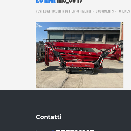
20 Mar
IMG_3317
Posted at 10:38h
in
by
Filippo Rimondi
0 Comments
0
Likes
Contatti