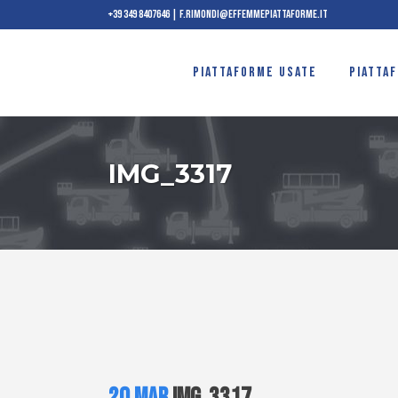
+39 349 8407646
|
f.rimondi@effemmepiattaforme.it
PIATTAFORME USATE
PIATTA
IMG_3317