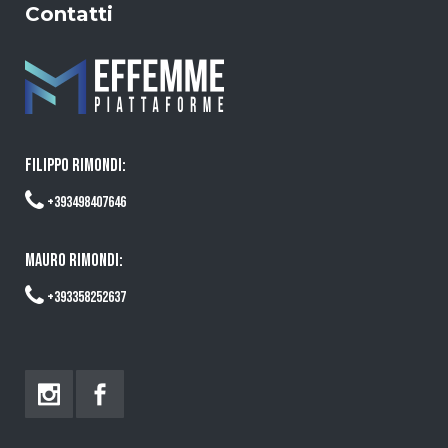
Contatti
FILIPPO RIMONDI:
+393498407646
MAURO RIMONDI:
+393358252637