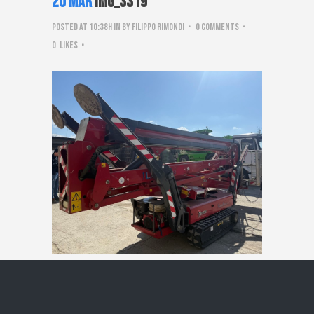
20 Mar
IMG_3319
Posted at 10:38h
in
by
Filippo Rimondi
0 Comments
0
Likes