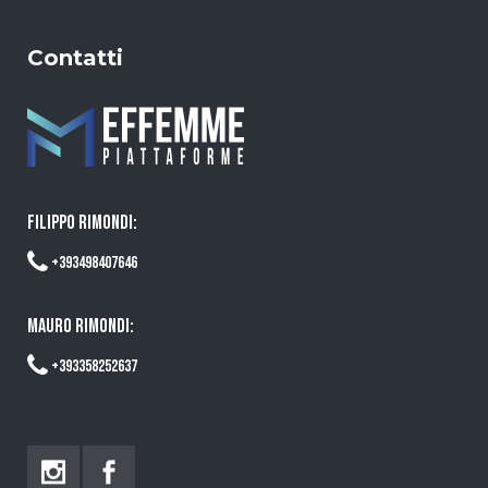
Contatti
FILIPPO RIMONDI:
+393498407646
MAURO RIMONDI:
+393358252637