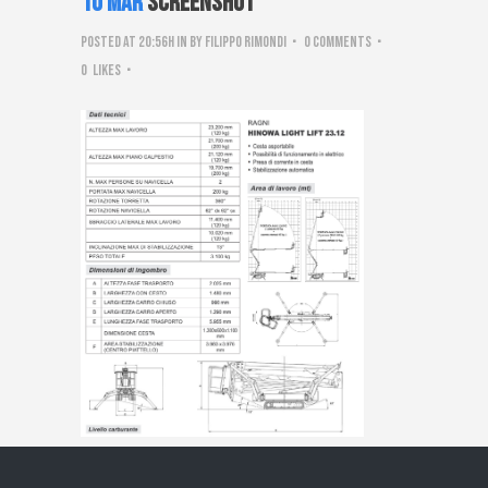
10 Mar
Screenshot
Posted at 20:56h
in
by
Filippo Rimondi
0 Comments
0
Likes