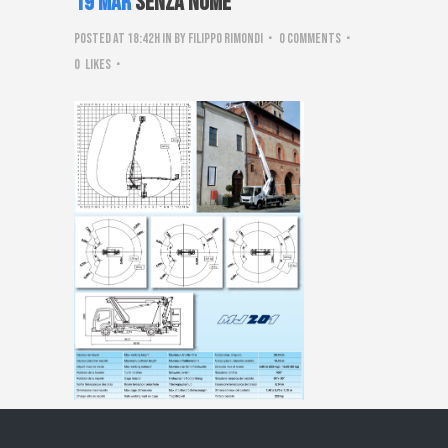
19 Mar
Senza nome
Posted at 18:42h
in
by
Filippo Rimondi
0 Comments
0
Likes