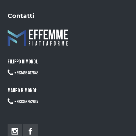
Contatti
FILIPPO RIMONDI:
+393498407646
MAURO RIMONDI:
+393358252637