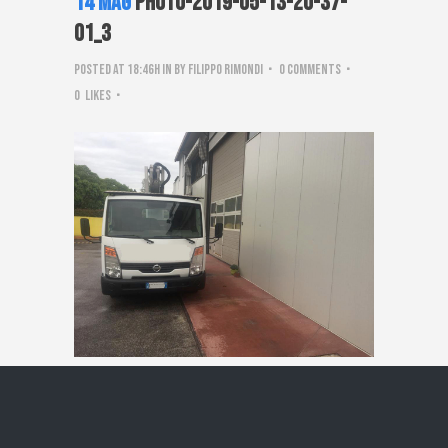
14 Mag
PHOTO-2019-05-13-20-37-
01_3
Posted at 18:46h
in
by
Filippo Rimondi
0 Comments
0
Likes