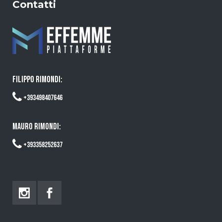
Contatti
FILIPPO RIMONDI:
+393498407646
MAURO RIMONDI:
+393358252637