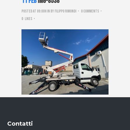
11 Feb
IMG-8538
Posted at 09:00h
in
by
Filippo Rimondi
0 Comments
0
Likes
Contatti