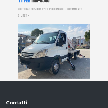
11 Feb
IMG-8540
Posted at 08:59h
in
by
Filippo Rimondi
0 Comments
0
Likes
Contatti