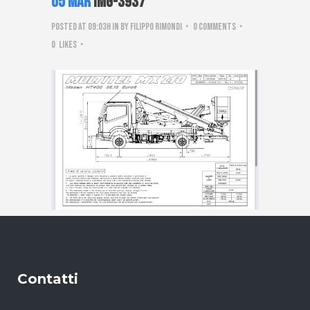
05 Mar
IMG-3937
Posted at 09:03h
in
by
Filippo Rimondi
0 Comments
0
Likes
Contatti