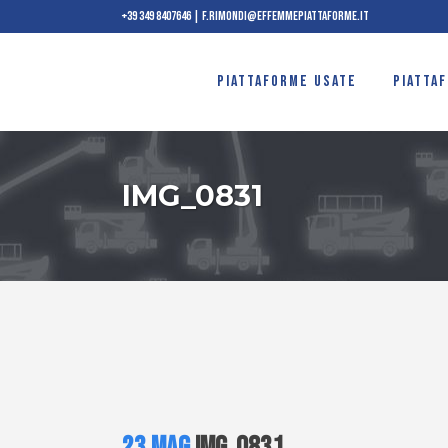
+39 349 8407646
|
f.rimondi@effemmepiattaforme.it
PIATTAFORME USATE
PIATTA
IMG_0831