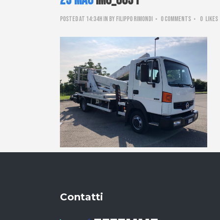
23 Mag
IMG_0831
Posted at 14:34h
in
by
Filippo Rimondi
0 Comments
0
Likes
Contatti