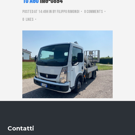
10 Ago
IMG-0894
Posted at 14:49h
in
by
Filippo Rimondi
0 Comments
0
Likes
Contatti