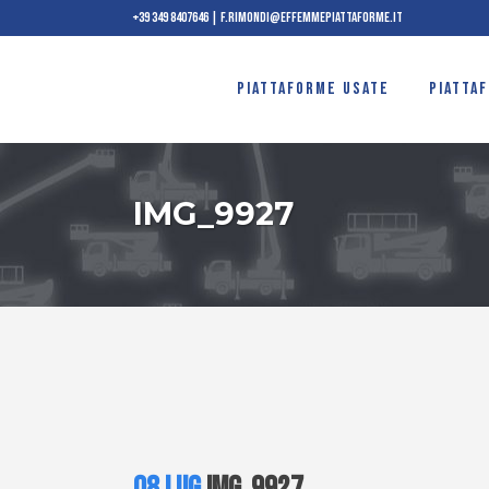
+39 349 8407646
|
f.rimondi@effemmepiattaforme.it
PIATTAFORME USATE
PIATTA
IMG_9927