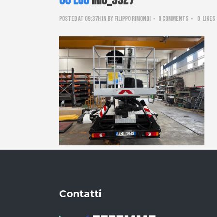
08 Lug
IMG_9927
Posted at 09:37h
in
by
Filippo Rimondi
0 Comments
0
Likes
Contatti