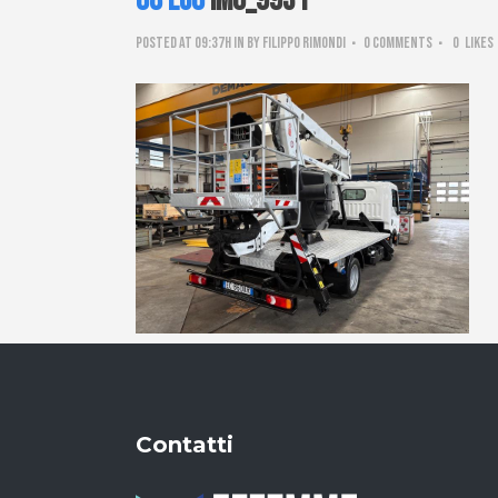
08 Lug
IMG_9931
Posted at 09:37h
in
by
Filippo Rimondi
0 Comments
0
Likes
Contatti