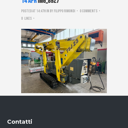
14 Apr
IMG_8927
Posted at 14:47h
in
by
Filippo Rimondi
0 Comments
0
Likes
Contatti