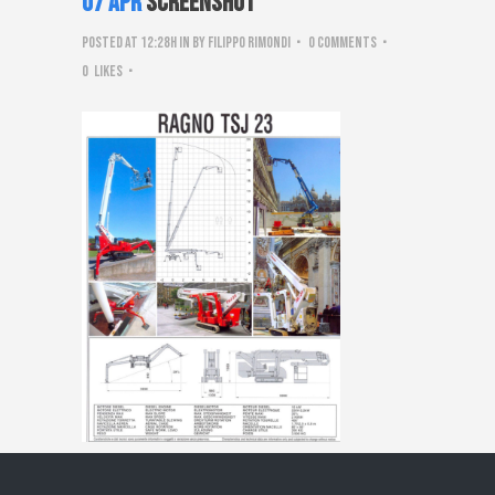
07 Apr
Screenshot
Posted at 12:28h
in
by
Filippo Rimondi
0 Comments
0
Likes