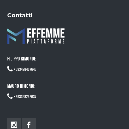
Contatti
FILIPPO RIMONDI:
+393498407646
MAURO RIMONDI:
+393358252637