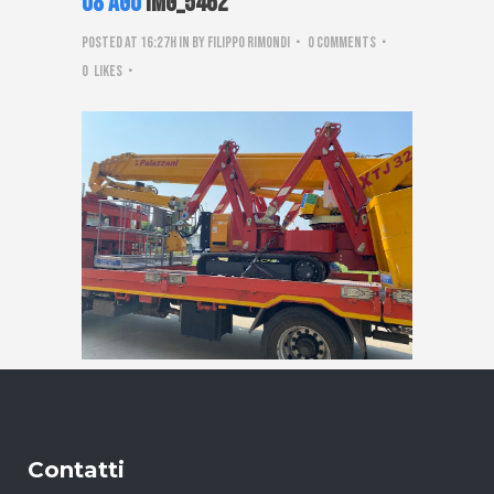
08 Ago
IMG_5462
Posted at 16:27h
in
by
Filippo Rimondi
0 Comments
0
Likes
Contatti