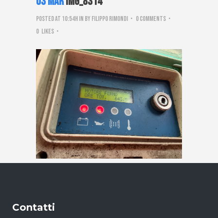
03 Mar
IMG_8314
Posted at 10:54h
in
by
Filippo Rimondi
0 Comments
0
Likes
Contatti