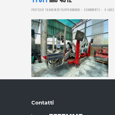
11 Ott
IMG-4912
Posted at 19:08h
in
by
Filippo Rimondi
0 Comments
0
Likes
Contatti