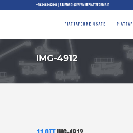
+39 349 8407646
|
f.rimondi@effemmepiattaforme.it
PIATTAFORME USATE
PIATTA
IMG-4912