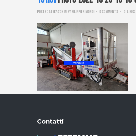
16 Nov
PHOTO-2022-10-23-16-18-
Posted at 07:20h
in
by
Filippo Rimondi
0 Comments
0
Likes
Contatti