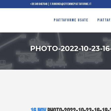
+39 349 8407646
|
f.rimondi@effemmepiattaforme.it
PIATTAFORME USATE
PIATTA
PHOTO-2022-10-23-16-