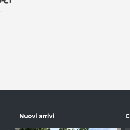
34_1
Nuovi arrivi
C