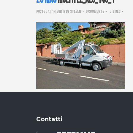
26 Mag
Multitel_alu_145_1
Posted at 14:38h
in
by
steven
0 Comments
0
Likes
Contatti