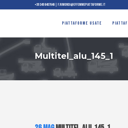
+39 349 8407646
|
f.rimondi@effemmepiattaforme.it
PIATTAFORME USATE
PIATTA
Multitel_alu_145_1