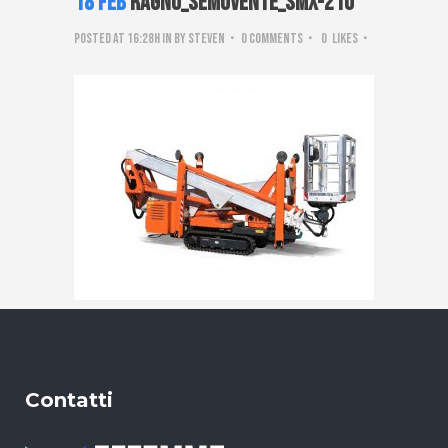
18 Feb
ragno_semovente_SMX-210
Posted at 16:28h
in
by
steven
0 Comments
0
Likes
Contatti