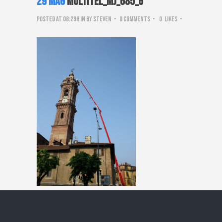
29 Mag
Multitel_mj_685_6
Posted at 08:29h
in
by
steven
0 Comments
0
Likes