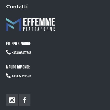
Contatti
FILIPPO RIMONDI:
+393498407646
MAURO RIMONDI:
+393358252637