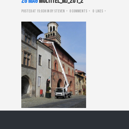
26 Mag
Multitel_mj_201_2
Posted at 15:03h
in
by
steven
0 Comments
0
Likes