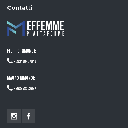
Contatti
FILIPPO RIMONDI:
+393498407646
MAURO RIMONDI:
+393358252637