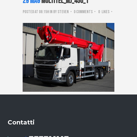
29 Mag
Multitel_mj_450_1
Posted at 08:15h
in
by
steven
0 Comments
0
Likes
Contatti