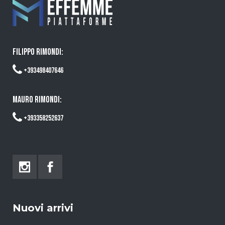
FILIPPO RIMONDI:
+393498407646
MAURO RIMONDI:
+393358252637
Nuovi arrivi