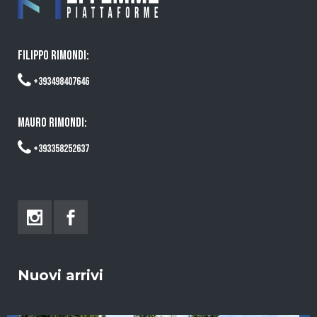
FILIPPO RIMONDI:
+393498407646
MAURO RIMONDI:
+393358252637
Nuovi arrivi