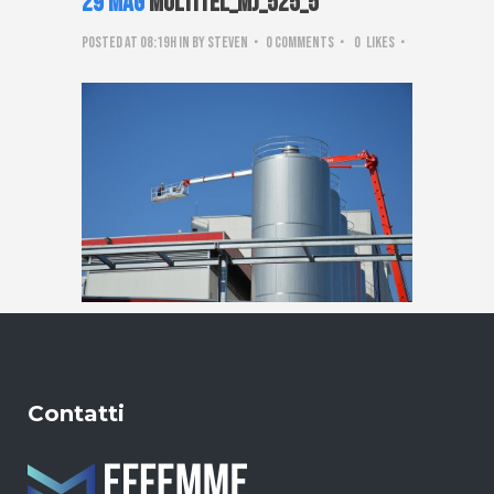
29 Mag
Multitel_mj_525_5
Posted at 08:19h
in
by
steven
0 Comments
0
Likes
Contatti