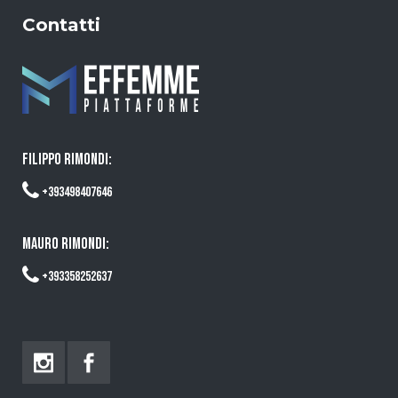
Contatti
FILIPPO RIMONDI:
+393498407646
MAURO RIMONDI:
+393358252637