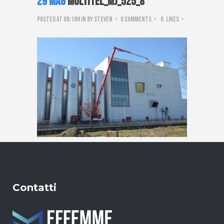
29 Mag
Multitel_mj_525_8
Posted at 08:19h
in
by
steven
0 Comments
0
Likes
Contatti