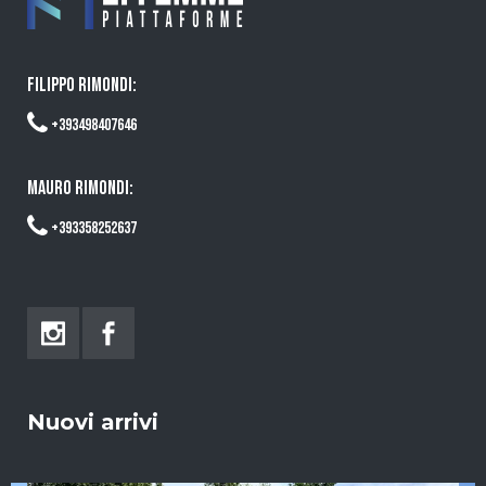
FILIPPO RIMONDI:
+393498407646
MAURO RIMONDI:
+393358252637
Nuovi arrivi