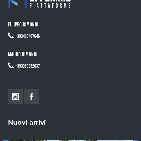
FILIPPO RIMONDI:
+393498407646
MAURO RIMONDI:
+393358252637
Nuovi arrivi