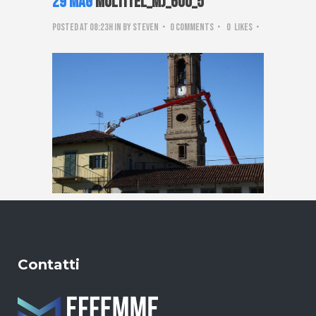
29 Mag
Multitel_mj_600_5
Posted at 08:23h
in
by
steven
0 Comments
0
Likes
Contatti