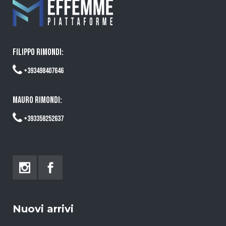
FILIPPO RIMONDI:
+393498407646
MAURO RIMONDI:
+393358252637
Nuovi arrivi