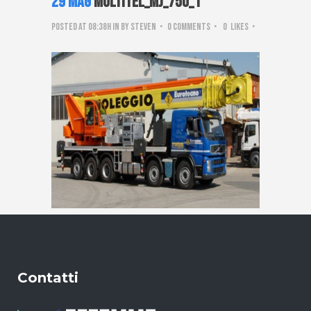
29 Mag
Multitel_mj_750_1
Posted at 08:38h
in
by
steven
0 Comments
0
Likes
Contatti