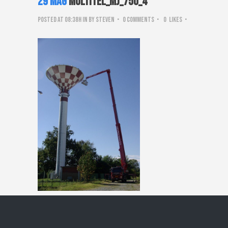
29 Mag
Multitel_mj_750_4
Posted at 08:38h
in
by
steven
0 Comments
0
Likes