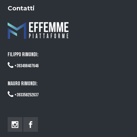
Contatti
FILIPPO RIMONDI:
+393498407646
MAURO RIMONDI:
+393358252637