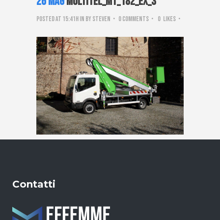
26 Mag
Multitel_mt_182_EX_3
Posted at 15:41h
in
by
steven
0 Comments
0
Likes
Contatti