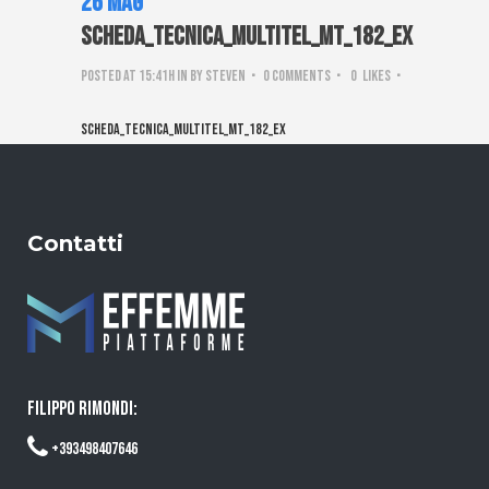
26 Mag
Scheda_tecnica_Multitel_MT_182_EX
Posted at 15:41h
in
by
steven
0 Comments
0
Likes
Scheda_tecnica_Multitel_MT_182_EX
Contatti
FILIPPO RIMONDI:
+393498407646