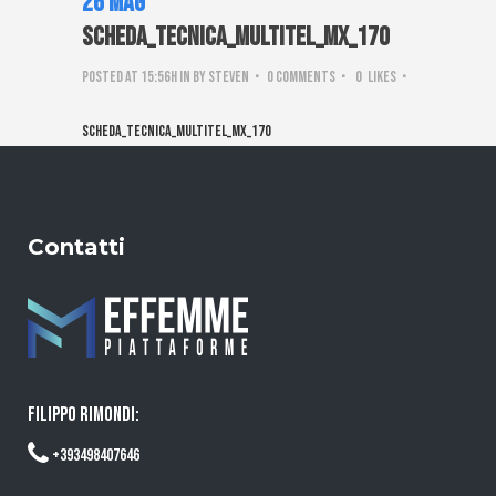
26 Mag
Scheda_tecnica_Multitel_MX_170
Posted at 15:56h
in
by
steven
0 Comments
0
Likes
Scheda_tecnica_Multitel_MX_170
Contatti
FILIPPO RIMONDI:
+393498407646