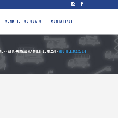
VENDI IL TUO USATO
CONTATTACI
me
>
Piattaforma aerea Multitel MX 270
>
Multitel_mx_270_4