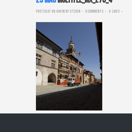
29 Mag
Multitel_mx_270_4
Posted at 08:43h
in
by
steven
0 Comments
0
Likes