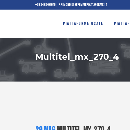
+39 349 8407646
|
f.rimondi@effemmepiattaforme.it
PIATTAFORME USATE
PIATTA
Multitel_mx_270_4