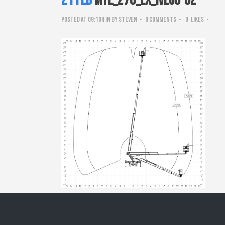
21 Feb
MTE_270_EX_IVECO-02
Posted at 09:10h
in
by
steven
0 Comments
0
Likes