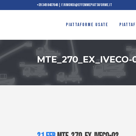
+39 349 8407646
|
f.rimondi@effemmepiattaforme.it
PIATTAFORME USATE
PIATTA
MTE_270_EX_IVECO-