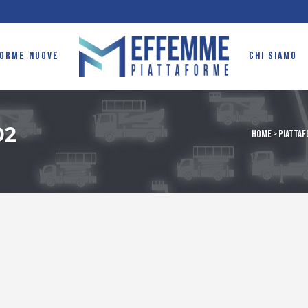
FORME NUOVE
CHI SIAMO
02
Home
>
Piattaf