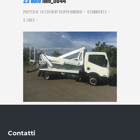
23 Mag
IMG_0844
Posted at 14:12h
in
by
Filippo Rimondi
0 Comments
0
Likes
Contatti