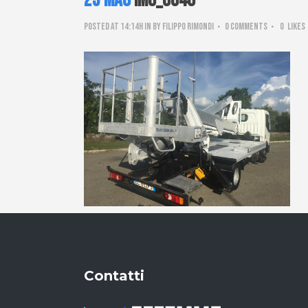
23 Mag
IMG_0846
Posted at 14:14h
in
by
Filippo Rimondi
0 Comments
0
Likes
Contatti