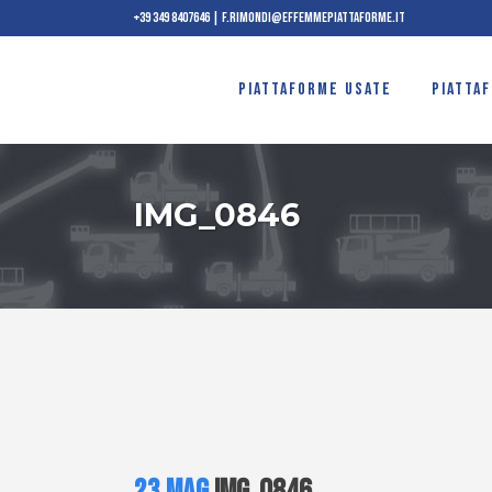
+39 349 8407646
|
f.rimondi@effemmepiattaforme.it
PIATTAFORME USATE
PIATTA
IMG_0846