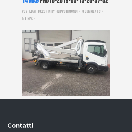
14 Mag
PHOTO-2019-05-13-20-37-52
Posted at 18:23h
in
by
Filippo Rimondi
0 Comments
0
Likes
Contatti