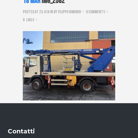
18 Mar
IMG_2582
Posted at 23:41h
in
by
Filippo Rimondi
0 Comments
0
Likes
Contatti