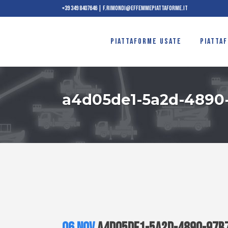
+39 349 8407646
|
f.rimondi@effemmepiattaforme.it
PIATTAFORME USATE
PIATTA
a4d05de1-5a2d-4890