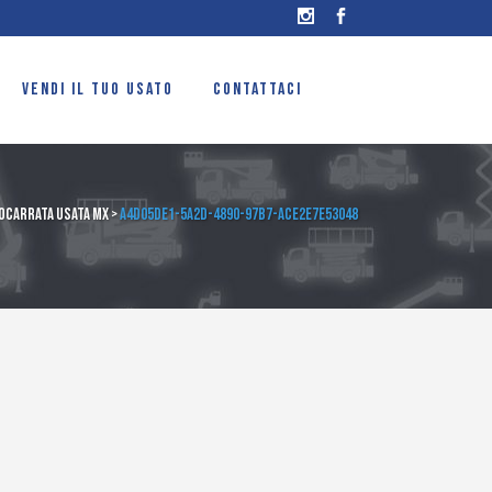
VENDI IL TUO USATO
CONTATTACI
ocarrata usata mx
>
a4d05de1-5a2d-4890-97b7-ace2e7e53048