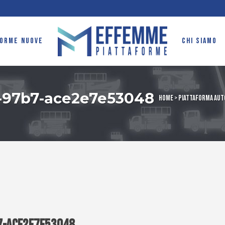
FORME NUOVE
CHI SIAMO
-97b7-ace2e7e53048
Home
>
Piattaforma aut