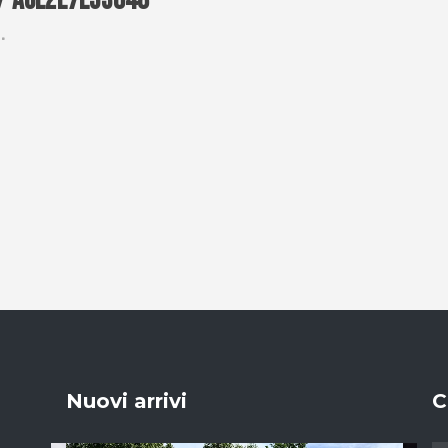
7-ace2e7e53048
Nuovi arrivi
C