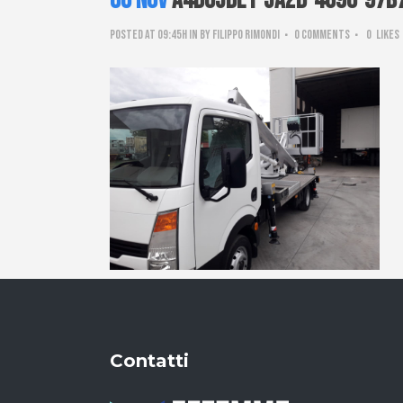
06 Nov
a4d05de1-5a2d-4890-97b
Posted at 09:45h
in
by
Filippo Rimondi
0 Comments
0
Likes
Contatti