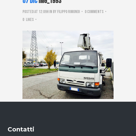
07 Dic
IMG_1993
Posted at 12:09h
in
by
Filippo Rimondi
0 Comments
0
Likes
Contatti